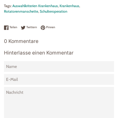
Tags:
Auswahlkriterien Krankenhaus
,
Krankenhaus
,
Rotatorenmanschette
,
Schulteroperation
Auf Facebook teilen
Auf Twitter twittern
Auf Pinterest pinnen
Teilen
Twittern
Pinnen
0 Kommentare
Hinterlasse einen Kommentar
Name
E-
Mail
Nachricht